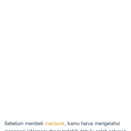
Sebelum membeli
macbook
, kamu harus mengetahui
mengenai informasi dasar terlebih dahulu salah satunya