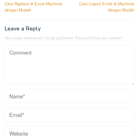
Cara Replace di Excel Macbook
Cara Logout Email di Macbook
navigation
dengan Mudah
dengan Mudah
Leave a Reply
Your email address will not be published.
Required fields are marked
*