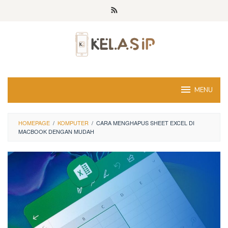
Skip
to
content
MENU
HOMEPAGE
/
KOMPUTER
/
CARA MENGHAPUS SHEET EXCEL DI
MACBOOK DENGAN MUDAH