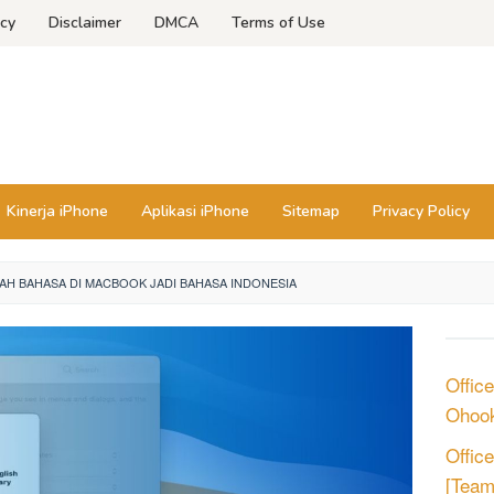
icy
Disclaimer
DMCA
Terms of Use
Kinerja iPhone
Aplikasi iPhone
Sitemap
Privacy Policy
H BAHASA DI MACBOOK JADI BAHASA INDONESIA
Offic
Ohook
Offic
[Tea