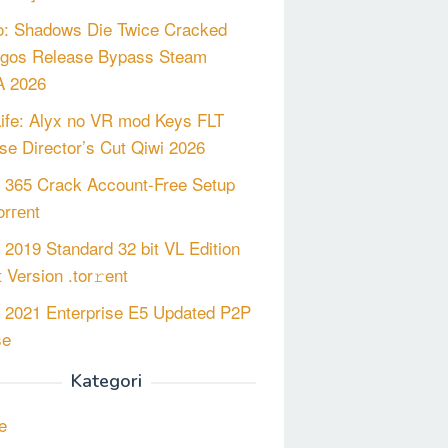
o: Shadows Die Twice Cracked
gos Release Bypass Steam
 2026
Life: Alyx no VR mod Keys FLT
se Director’s Cut Qiwi 2026
e 365 Crack Account-Free Setup
orгеnt
e 2019 Standard 32 bit VL Edition
 Version .tor𝚛ent
e 2021 Enterprise E5 Updated P2P
se
Kategori
e