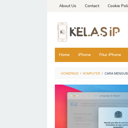
Skip
About Us
Contact
Cookie Pol
to
content
Home
iPhone
Fitur iPhone
HOMEPAGE
/
KOMPUTER
/
CARA MENGUBA