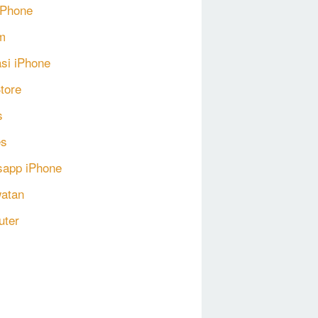
 iPhone
m
asi iPhone
tore
s
s
app iPhone
atan
uter