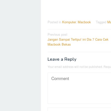
Posted in
Komputer
,
Macbook
Tagged
M
Post
Previous post
Jangan Sampai Tertipu! ini Dia 7 Cara Cek
navigation
Macbook Bekas
Leave a Reply
Your email address will not be published.
Requi