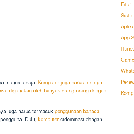
Fitur
Siste
Aplik
App S
iTune
Game
Whats
Peraw
ma manusia saja.
Komputer juga harus mampu
bisa digunakan oleh banyak orang-orang dengan
Komp
nya juga harus termasuk
penggunaan bahasa
 pengguna. Dulu,
komputer
didominasi dengan