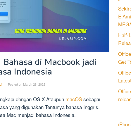
Sekir
ElAmi
MEGA
Half-
Relea
Offic
Bahasa di Macbook jadi
Gеt T
sa Indonesia
Offic
Latest
di
Posted on
March 28, 2023
Offic
engkapi dengan OS X Ataupun
macOS
sebagai
relea
asa yang digunakan Tentunya bahasa Inggris.
sa Mac menjadi bahasa Indonesia.
iPhon