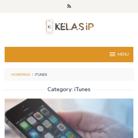
Skip
to
content
MENU
HOMEPAGE
/
ITUNES
Category:
iTunes