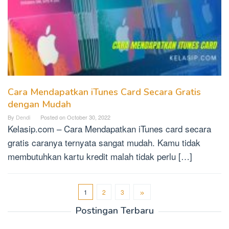
Cara Mendapatkan iTunes Card Secara Gratis
dengan Mudah
By
Dendi
Posted on
October 30, 2022
Kelasip.com – Cara Mendapatkan iTunes card secara
gratis caranya ternyata sangat mudah. Kamu tidak
membutuhkan kartu kredit malah tidak perlu […]
1
2
3
Postingan Terbaru