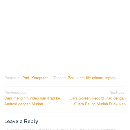
Posted in
iPad
,
Komputer
Tagged
iPad
,
kirim file iphone
,
laptop
Post
Previous post
Next post
Cara mengirim video dari iPad ke
Cara Screen Record iPad dengan
navigation
Android dengan Mudah
Suara Paling Mudah Dilakukan
Leave a Reply
Your email address will not be published.
Required fields are marked
*