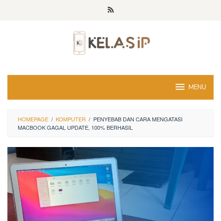
Skip
to
content
MENU
HOMEPAGE
/
KOMPUTER
/
PENYEBAB DAN CARA MENGATASI
MACBOOK GAGAL UPDATE, 100% BERHASIL