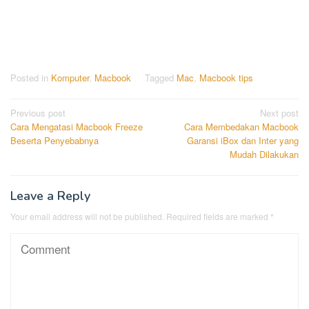
Posted in
Komputer
,
Macbook
Tagged
Mac
,
Macbook tips
Post
Previous post
Next post
Cara Mengatasi Macbook Freeze
Cara Membedakan Macbook
navigation
Beserta Penyebabnya
Garansi iBox dan Inter yang
Mudah Dilakukan
Leave a Reply
Your email address will not be published.
Required fields are marked
*