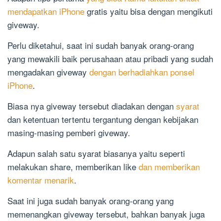
mendapatkan iPhone
gratis yaitu bisa dengan mengikuti
giveway.
Perlu diketahui, saat ini sudah banyak orang-orang
yang mewakili baik perusahaan atau pribadi yang sudah
mengadakan giveway
dengan berhadiahkan ponsel
iPhone
.
Biasa nya giveway tersebut diadakan dengan
syarat
dan ketentuan tertentu tergantung dengan kebijakan
masing-masing pemberi giveway.
Adapun salah satu syarat biasanya yaitu seperti
melakukan share, memberikan like
dan memberikan
komentar menarik
.
Saat ini juga sudah banyak orang-orang yang
memenangkan giveway tersebut, bahkan banyak juga