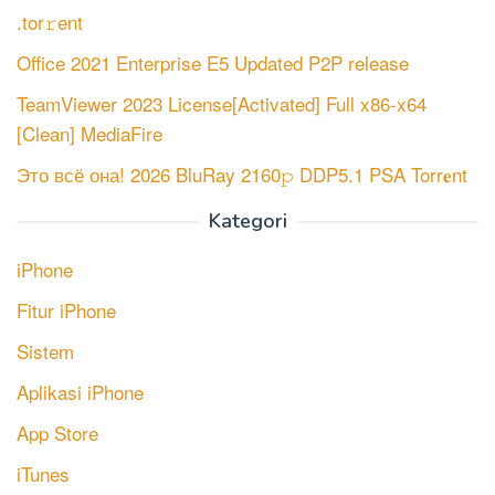
.tor𝚛ent
Office 2021 Enterprise E5 Updated P2P release
TeamViewer 2023 License[Activated] Full x86-x64
[Clean] MediaFire
Это всё она! 2026 BluRay 2160𝚙 DDP5.1 PSA Torr𝐞nt
Kategori
iPhone
Fitur iPhone
Sistem
Aplikasi iPhone
App Store
iTunes