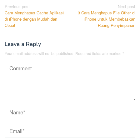
Post
Previous post
Next post
Cara Menghapus Cache Aplikasi
3 Cara Menghapus File Other di
navigation
di iPhone dengan Mudah dan
iPhone untuk Membebaskan
Cepat
Ruang Penyimpanan
Leave a Reply
Your email address will not be published.
Required fields are marked
*