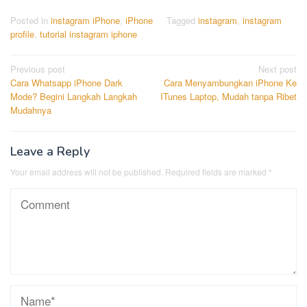
Posted in
instagram iPhone
,
iPhone
Tagged
instagram
,
instagram
profile
,
tutorial instagram iphone
Post
Previous post
Next post
Cara Whatsapp iPhone Dark
Cara Menyambungkan iPhone Ke
navigation
Mode? Begini Langkah Langkah
ITunes Laptop, Mudah tanpa Ribet
Mudahnya
Leave a Reply
Your email address will not be published.
Required fields are marked
*