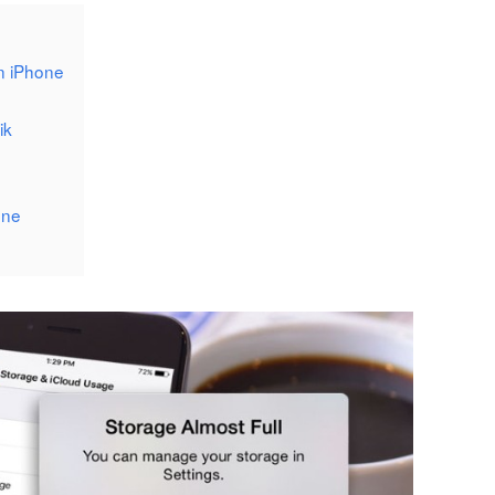
n iPhone
ik
one