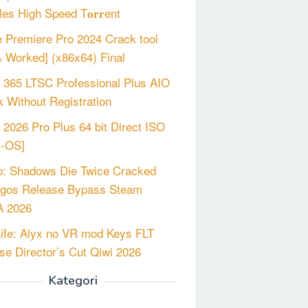
les High Speed T𝐨𝐫𝐫ent
 Premiere Pro 2024 Crack tool
 Worked] (x86x64) Final
e 365 LTSC Professional Plus AIO
 Without Registration
e 2026 Pro Plus 64 bit Direct ISO
m-OS]
o: Shadows Die Twice Cracked
gos Release Bypass Steam
 2026
Life: Alyx no VR mod Keys FLT
se Director’s Cut Qiwi 2026
Kategori