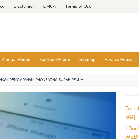
icy
Disclaimer
DMCA
Terms of Use
Kinerja iPhone
Aplikasi iPhone
Sitemap
Privacy Policy
HKAN PENYIMPANAN IPHONE YANG SUDAH PENUH
Trans
x64]
I Don
WEBRi