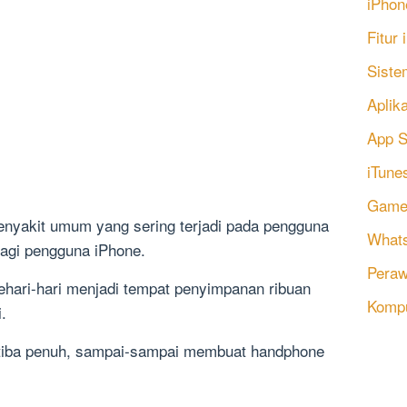
iPhon
Fitur
Siste
Aplik
App S
iTune
Game
yakit umum yang sering terjadi pada pengguna
Whats
agi pengguna iPhone.
Peraw
ari-hari menjadi tempat penyimpanan ribuan
Komp
.
a-tiba penuh, sampai-sampai membuat handphone