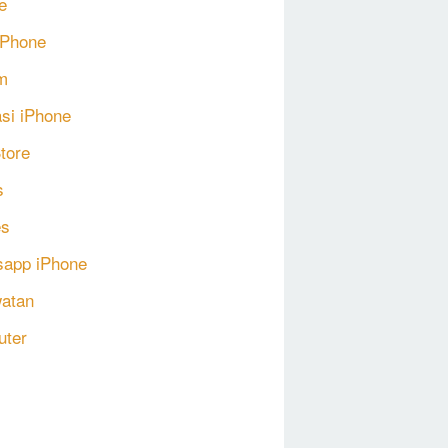
e
 iPhone
m
asi iPhone
tore
s
s
app iPhone
atan
uter