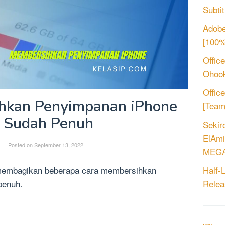
Subtit
Adobe
[100%
Offic
Ohook
Offic
hkan Penyimpanan iPhone
[Tea
 Sudah Penuh
Sekir
ElAmi
Posted on
September 13, 2022
MEGA
 membagikan beberapa cara membersihkan
Half-
penuh.
Relea