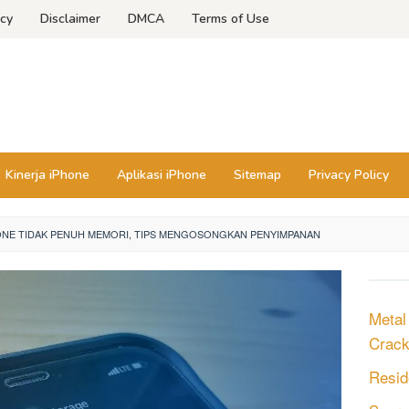
icy
Disclaimer
DMCA
Terms of Use
Kinerja iPhone
Aplikasi iPhone
Sitemap
Privacy Policy
ONE TIDAK PENUH MEMORI, TIPS MENGOSONGKAN PENYIMPANAN
Metal
Crack
Resid