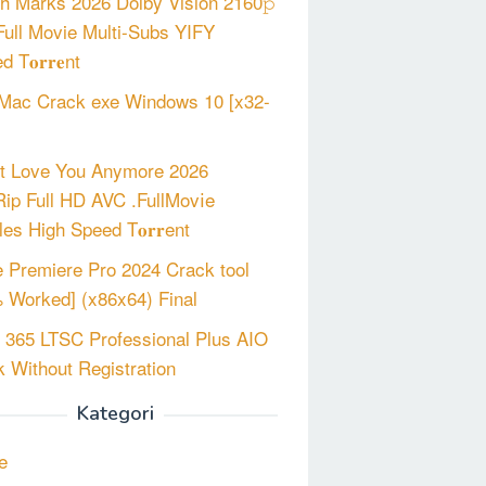
h Marks 2026 Dolby Vision 2160𝚙
ull Movie Multi-Subs YIFY
d T𝐨𝐫𝐫𝐞nt
Mac Crack exe Windows 10 [x32-
’t Love You Anymore 2026
p Full HD AVC .FullMov𝗂e
les High Speed T𝐨𝐫𝐫ent
 Premiere Pro 2024 Crack tool
 Worked] (x86x64) Final
e 365 LTSC Professional Plus AIO
 Without Registration
Kategori
e