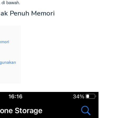
 di bawah.
dak Penuh Memori
emori
digunakan