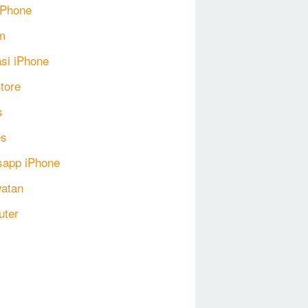
 iPhone
m
asi iPhone
tore
s
s
app iPhone
atan
uter