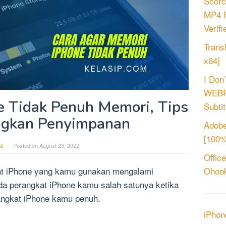
Scorc
MP4 F
Verifie
Trans
x64]
I Don
WEBRi
e Tidak Penuh Memori, Tips
Subtit
gkan Penyimpanan
Adobe
[100%
i
Posted on
August 23, 2022
Offic
at iPhone yang kamu gunakan mengalami
Ohook
da perangkat iPhone kamu salah satunya ketika
angkat iPhone kamu penuh.
iPhon