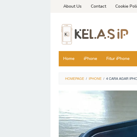
Skip
About Us
Contact
Cookie Pol
to
content
Home
iPhone
Fitur iPhone
HOMEPAGE
/
IPHONE
/
4 CARA AGAR IPH