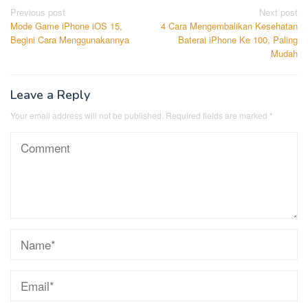
Post
Previous post
Next post
Mode Game iPhone iOS 15,
4 Cara Mengembalikan Kesehatan
navigation
Begini Cara Menggunakannya
Baterai iPhone Ke 100, Paling
Mudah
Leave a Reply
Your email address will not be published.
Required fields are marked
*