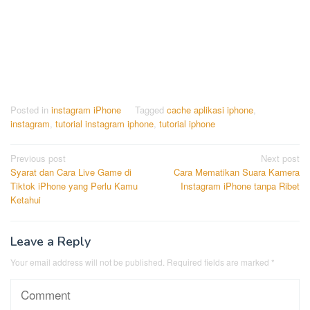
Posted in
instagram iPhone
Tagged
cache aplikasi iphone
,
instagram
,
tutorial instagram iphone
,
tutorial iphone
Post
Previous post
Next post
Syarat dan Cara Live Game di
Cara Mematikan Suara Kamera
navigation
Tiktok iPhone yang Perlu Kamu
Instagram iPhone tanpa Ribet
Ketahui
Leave a Reply
Your email address will not be published.
Required fields are marked
*