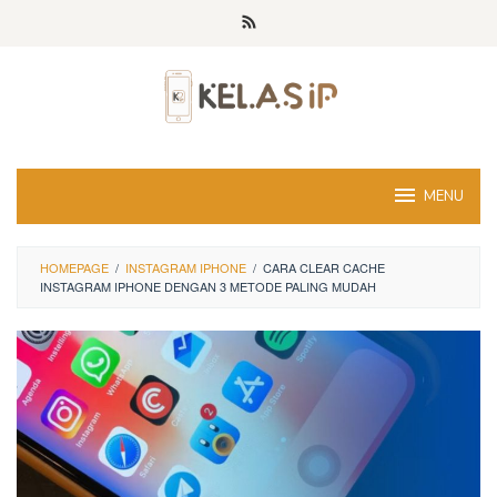
Skip
to
content
MENU
HOMEPAGE
/
INSTAGRAM IPHONE
/
CARA CLEAR CACHE
INSTAGRAM IPHONE DENGAN 3 METODE PALING MUDAH