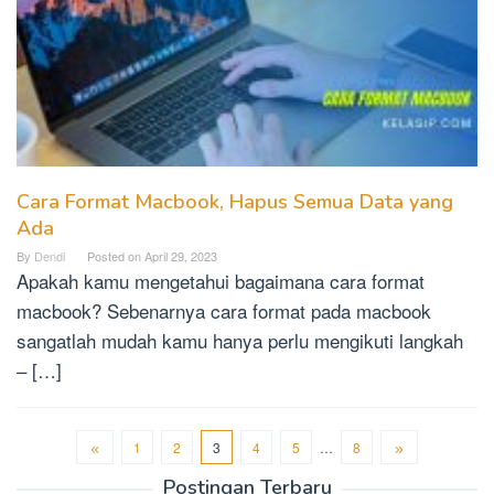
Cara Format Macbook, Hapus Semua Data yang
Ada
By
Dendi
Posted on
April 29, 2023
Apakah kamu mengetahui bagaimana cara format
macbook? Sebenarnya cara format pada macbook
sangatlah mudah kamu hanya perlu mengikuti langkah
– […]
1
2
3
4
5
…
8
Postingan Terbaru