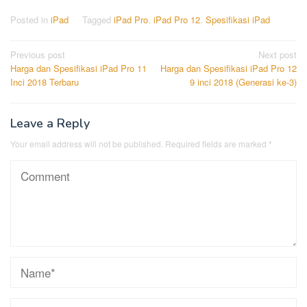
Posted in
iPad
Tagged
iPad Pro
,
iPad Pro 12
,
Spesifikasi iPad
Post
Previous post
Next post
Harga dan Spesifikasi iPad Pro 11
Harga dan Spesifikasi iPad Pro 12
navigation
Inci 2018 Terbaru
9 inci 2018 (Generasi ke-3)
Leave a Reply
Your email address will not be published.
Required fields are marked
*