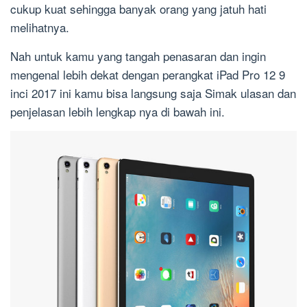
cukup kuat sehingga banyak orang yang jatuh hati
melihatnya.
Nah untuk kamu yang tangah penasaran dan ingin
mengenal lebih dekat dengan perangkat iPad Pro 12 9
inci 2017 ini kamu bisa langsung saja Simak ulasan dan
penjelasan lebih lengkap nya di bawah ini.