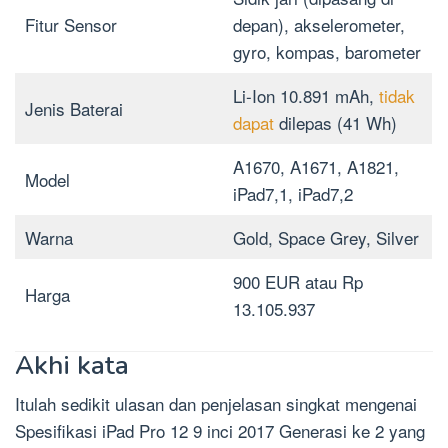
Fitur Sensor
depan), akselerometer,
gyro, kompas, barometer
Li-Ion 10.891 mAh,
tidak
Jenis Baterai
dapat
dilepas (41 Wh)
A1670, A1671, A1821,
Model
iPad7,1, iPad7,2
Warna
Gold, Space Grey, Silver
900 EUR atau Rp
Harga
13.105.937
Akhi kata
Itulah sedikit ulasan dan penjelasan singkat mengenai
Spesifikasi iPad Pro 12 9 inci 2017 Generasi ke 2 yang