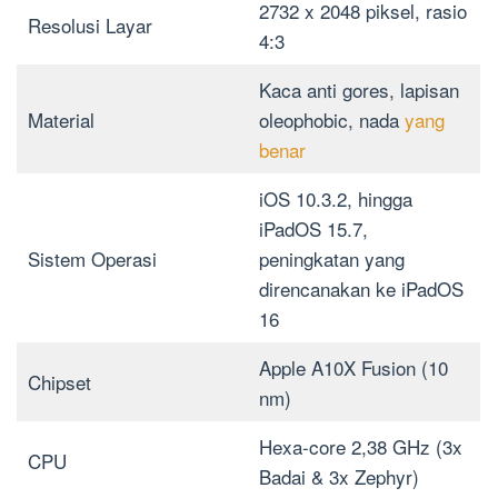
2732 x 2048 piksel, rasio
Resolusi Layar
4:3
Kaca anti gores, lapisan
Material
oleophobic, nada
yang
benar
iOS 10.3.2, hingga
iPadOS 15.7,
Sistem Operasi
peningkatan yang
direncanakan ke iPadOS
16
Apple A10X Fusion (10
Chipset
nm)
Hexa-core 2,38 GHz (3x
CPU
Badai & 3x Zephyr)