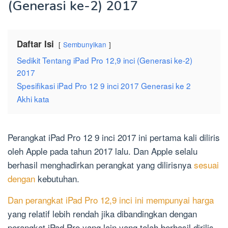
(Generasi ke-2) 2017
Daftar Isi
Sembunyikan
Sedikit Tentang iPad Pro 12,9 inci (Generasi ke-2)
2017
Spesifikasi iPad Pro 12 9 inci 2017 Generasi ke 2
Akhi kata
Perangkat iPad Pro 12 9 inci 2017 ini pertama kali diliris
oleh Apple pada tahun 2017 lalu. Dan Apple selalu
berhasil menghadirkan perangkat yang dilirisnya
sesuai
dengan
kebutuhan.
Dan perangkat iPad Pro 12,9 inci ini mempunyai harga
yang relatif lebih rendah jika dibandingkan dengan
perangkat iPad Pro yang lain yang telah berhasil dirilis