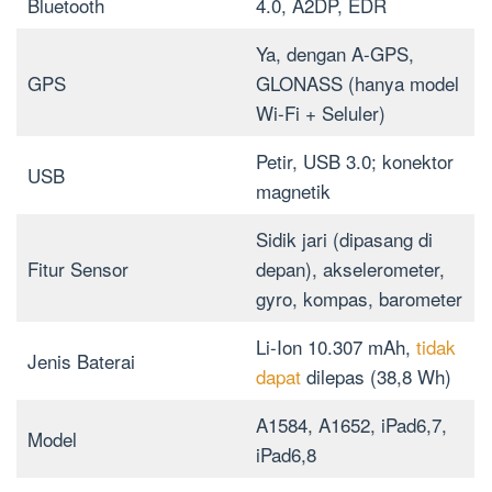
Bluetooth
4.0, A2DP, EDR
Ya, dengan A-GPS,
GPS
GLONASS (hanya model
Wi‑Fi + Seluler)
Petir, USB 3.0; konektor
USB
magnetik
Sidik jari (dipasang di
Fitur Sensor
depan), akselerometer,
gyro, kompas, barometer
Li-Ion 10.307 mAh,
tidak
Jenis Baterai
dapat
dilepas (38,8 Wh)
A1584, A1652, iPad6,7,
Model
iPad6,8