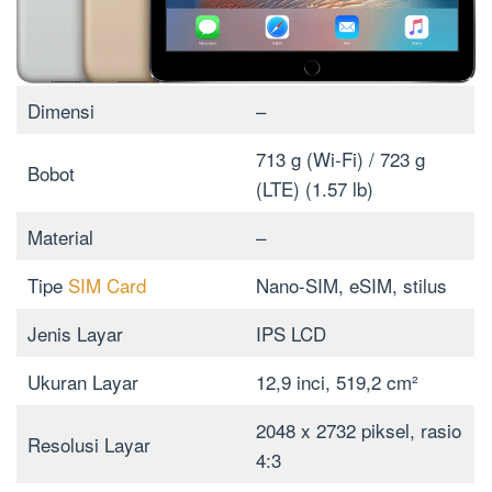
Dimensi
–
713 g (Wi-Fi) / 723 g
Bobot
(LTE) (1.57 lb)
Material
–
Tipe
SIM Card
Nano-SIM, eSIM, stilus
Jenis Layar
IPS LCD
Ukuran Layar
12,9 inci, 519,2 cm²
2048 x 2732 piksel, rasio
Resolusi Layar
4:3