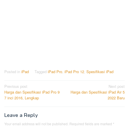
Posted in
iPad
Tagged
iPad Pro
,
iPad Pro 12
,
Spesifikasi iPad
Post
Previous post
Next post
Harga dan Spesifikasi iPad Pro 9
Harga dan Spesifikasi iPad Air 5
navigation
7 inci 2016, Lengkap
2022 Baru
Leave a Reply
Your email address will not be published.
Required fields are marked
*