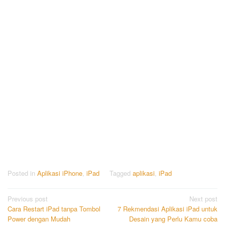
Posted in
Aplikasi iPhone
,
iPad
Tagged
aplikasi
,
iPad
Post
Previous post
Next post
Cara Restart iPad tanpa Tombol
7 Rekmendasi Aplikasi iPad untuk
navigation
Power dengan Mudah
Desain yang Perlu Kamu coba