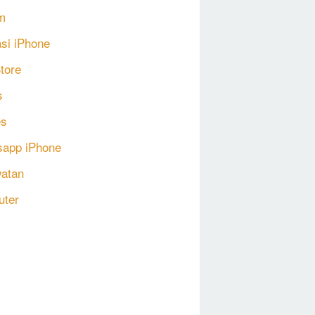
m
asi iPhone
tore
s
s
app iPhone
atan
uter