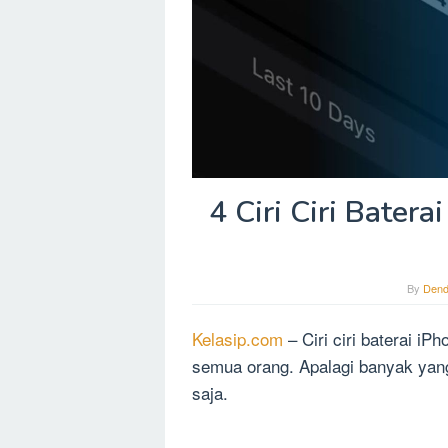
4 Ciri Ciri Batera
By
Dend
Kelasip.com
– Ciri ciri baterai iP
semua orang. Apalagi banyak yan
saja.