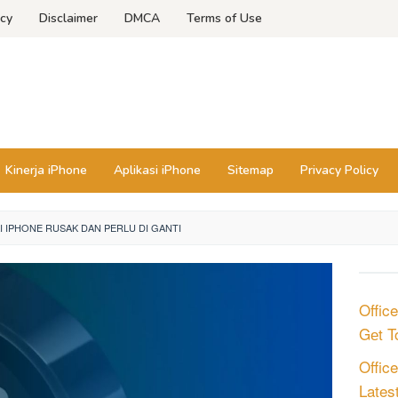
icy
Disclaimer
DMCA
Terms of Use
Kinerja iPhone
Aplikasi iPhone
Sitemap
Privacy Policy
RAI IPHONE RUSAK DAN PERLU DI GANTI
Offic
Gеt T
Offic
Latest