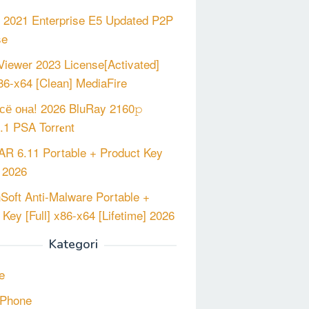
e 2021 Enterprise E5 Updated P2P
se
iewer 2023 License[Activated]
x86-x64 [Clean] MediaFire
сё она! 2026 BluRay 2160𝚙
1 PSA Torr𝐞nt
R 6.11 Portable + Product Key
 2026
nSoft Anti-Malware Portable +
 Key [Full] x86-x64 [Lifetime] 2026
Kategori
e
 iPhone