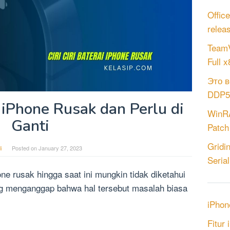
Offic
relea
TeamV
Full 
Это в
DDP5.
i iPhone Rusak dan Perlu di
WinRA
Ganti
Patch
Gridi
i
Posted on
January 27, 2023
Serial
hone rusak hingga saat ini mungkin tidak diketahui
g menganggap bahwa hal tersebut masalah biasa
iPhon
Fitur