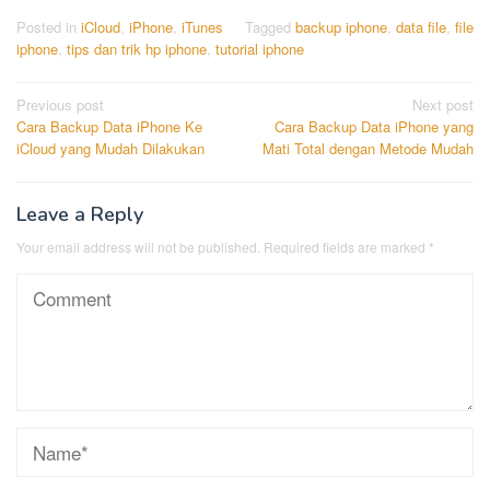
Posted in
iCloud
,
iPhone
,
iTunes
Tagged
backup iphone
,
data file
,
file
iphone
,
tips dan trik hp iphone
,
tutorial iphone
Post
Previous post
Next post
Cara Backup Data iPhone Ke
Cara Backup Data iPhone yang
navigation
iCloud yang Mudah Dilakukan
Mati Total dengan Metode Mudah
Leave a Reply
Your email address will not be published.
Required fields are marked
*