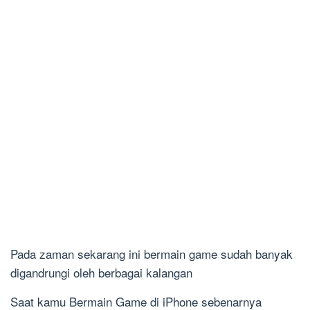
Pada zaman sekarang ini bermain game sudah banyak
digandrungi oleh berbagai kalangan
Saat kamu Bermain Game di iPhone sebenarnya