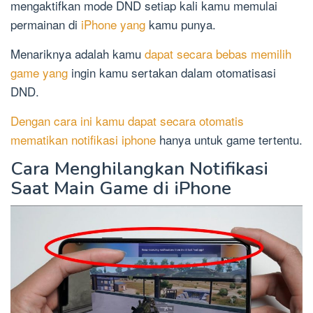
mengaktifkan mode DND setiap kali kamu memulai
permainan di
iPhone yang
kamu punya.
Menariknya adalah kamu
dapat secara bebas memilih
game yang
ingin kamu sertakan dalam otomatisasi
DND.
Dengan cara ini kamu dapat secara otomatis
mematikan notifikasi iphone
hanya untuk game tertentu.
Cara Menghilangkan Notifikasi
Saat Main Game di iPhone