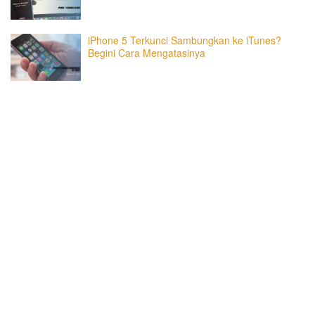
iPhone 5 Terkunci Sambungkan ke iTunes?
Begini Cara Mengatasinya