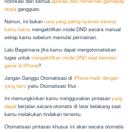
notifikasi dari semua
aplikasi dan menikmati gameplay
tanpa
gangguan.
Namun, ini bukan
cara yang paling nyaman karena
kamu harus
mengaktifkan mode DND secara manual
setiap kamu sebelum memulai permainan.
Lalu Bagaimana jika kamu dapat mengotomatiskan
tugas untuk
mengaktifkan mode DND saat bermain
game di iPhone
?
Jangan Ganggu Otomatisasi di
iPhone hadir dengan
yang baru
yaitu Otomatisasi fitur.
Ini memungkinkan kamu menggunakan pintasan
yang
dapat
berjalan secara otomatis di latar belakang saat
kamu melakukan tindakan tertentu.
Otomatisasi pintasan khusus ini akan secara otomatis