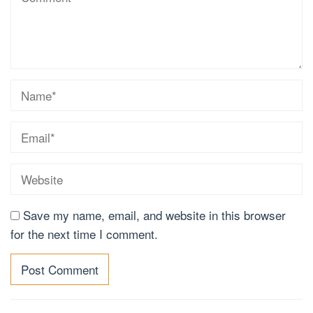
Save my name, email, and website in this browser
for the next time I comment.