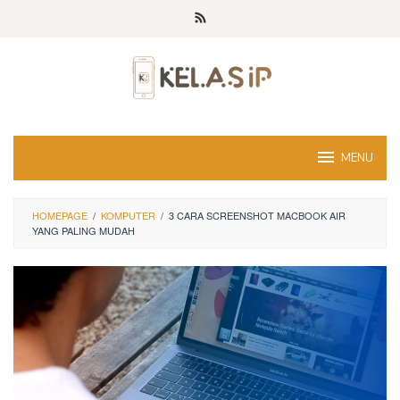
Skip
to
content
MENU
HOMEPAGE
/
KOMPUTER
/
3 CARA SCREENSHOT MACBOOK AIR
YANG PALING MUDAH