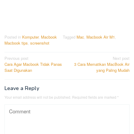
Posted in
Komputer
,
Macbook
Tagged
Mac
,
Macbook Air M1
,
Macbook tips
,
screenshot
Post
Previous post
Next post
Cara Agar Macbook Tidak Panas
3 Cara Mematikan MacBook Air
navigation
Saat Digunakan
yang Paling Mudah
Leave a Reply
Your email address will not be published.
Required fields are marked
*