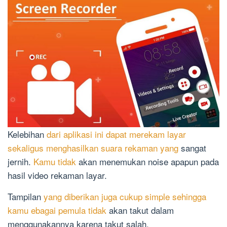
Kelebihan
dari aplikasi ini dapat merekam layar
sekaligus menghasilkan suara rekaman yang
sangat
jernih.
Kamu tidak
akan menemukan noise apapun pada
hasil video rekaman layar.
Tampilan
yang diberikan juga cukup simple sehingga
kamu ebagai pemula tidak
akan takut dalam
menggunakannya karena takut salah.