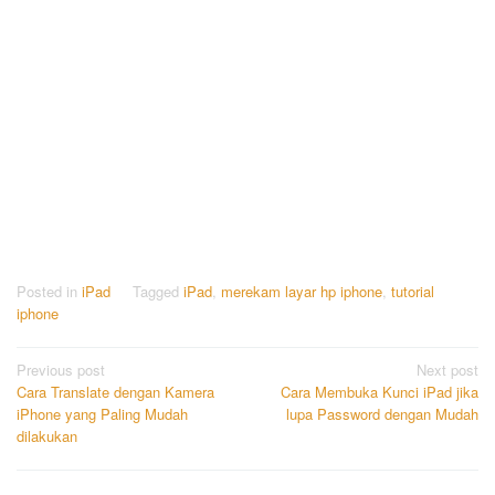
Posted in
iPad
Tagged
iPad
,
merekam layar hp iphone
,
tutorial
iphone
Post
Previous post
Next post
Cara Translate dengan Kamera
Cara Membuka Kunci iPad jika
navigation
iPhone yang Paling Mudah
lupa Password dengan Mudah
dilakukan