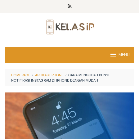
Skip
to
content
MENU
HOMEPAGE
/
APLIKASI IPHONE
/
CARA MENGUBAH BUNYI
NOTIFIKASI INSTAGRAM DI IPHONE DENGAN MUDAH