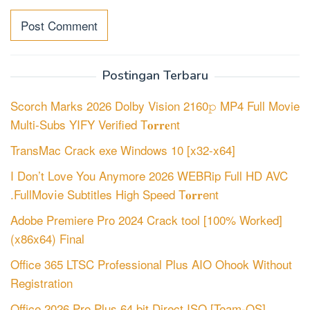
Postingan Terbaru
Scorch Marks 2026 Dolby Vision 2160𝚙 MP4 Full Movie
Multi-Subs YIFY Verified T𝐨𝐫𝐫𝐞nt
TransMac Crack exe Windows 10 [x32-x64]
I Don’t Love You Anymore 2026 WEBRip Full HD AVC
.FullMov𝗂e Subtitles High Speed T𝐨𝐫𝐫ent
Adobe Premiere Pro 2024 Crack tool [100% Worked]
(x86x64) Final
Office 365 LTSC Professional Plus AIO Ohook Without
Registration
Office 2026 Pro Plus 64 bit Direct ISO [Team-OS]