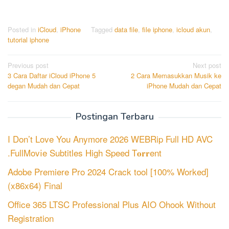
Posted in
iCloud
,
iPhone
Tagged
data file
,
file iphone
,
icloud akun
,
tutorial iphone
Post
Previous post
Next post
3 Cara Daftar iCloud iPhone 5
2 Cara Memasukkan Musik ke
navigation
degan Mudah dan Cepat
iPhone Mudah dan Cepat
Postingan Terbaru
I Don’t Love You Anymore 2026 WEBRip Full HD AVC
.FullMov𝗂e Subtitles High Speed T𝐨𝐫𝐫ent
Adobe Premiere Pro 2024 Crack tool [100% Worked]
(x86x64) Final
Office 365 LTSC Professional Plus AIO Ohook Without
Registration