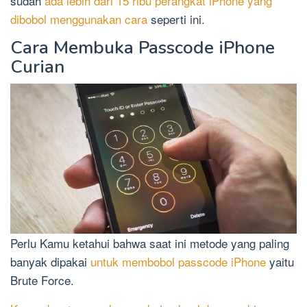
sudah
ada lebih dari 15 ribu perangkat iPhone yang
dibobol menggunakan cara
seperti ini.
Cara Membuka Passcode iPhone
Curian
Perlu Kamu ketahui bahwa saat ini metode yang paling
banyak dipakai
untuk membobol passcode iPhone
yaitu
Brute Force.