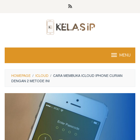
Skip
to
content
MENU
HOMEPAGE
/
ICLOUD
/
CARA MEMBUKA ICLOUD IPHONE CURIAN
DENGAN 2 METODE INI