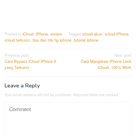
Posted in
iCloud
,
iPhone
,
sistem
Tagged
icloud akun
,
icloud iPhone
,
icloud terkunci
,
tips dan trik hp iphone
,
tutorial iphone
Post
Previous post
Next post
Cara Bypass iCloud iPhone 6
Cara Mengatasi iPhone Lock
navigation
yang Terkunci
iCloud, 100% Work
Leave a Reply
Your email address will not be published.
Required fields are marked
*