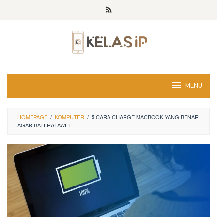
Skip
to
content
MENU
HOMEPAGE
/
KOMPUTER
/
5 CARA CHARGE MACBOOK YANG BENAR
AGAR BATERAI AWET