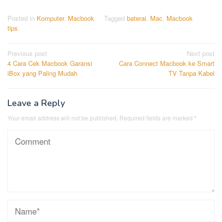
Posted in
Komputer
,
Macbook
Tagged
baterai
,
Mac
,
Macbook
tips
Post
Previous post
Next post
4 Cara Cek Macbook Garansi
Cara Connect Macbook ke Smart
navigation
iBox yang Paling Mudah
TV Tanpa Kabel
Leave a Reply
Your email address will not be published.
Required fields are marked
*