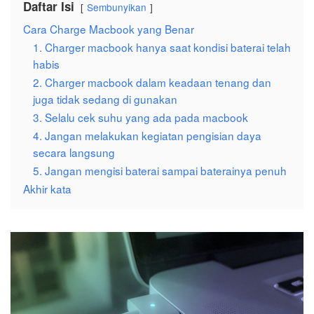
Daftar Isi
Sembunyikan
Cara Charge Macbook yang Benar
1. Charger macbook hanya saat kondisi baterai telah
habis
2. Charger macbook dalam keadaan tenang dan
juga tidak sedang di gunakan
3. Selalu cek suhu yang ada pada macbook
4. Jangan melakukan kegiatan pengisian daya
secara langsung
5. Jangan mengisi baterai sampai baterainya penuh
Akhir kata