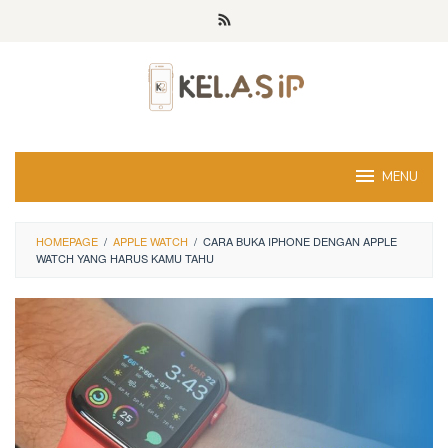
Skip
to
content
MENU
HOMEPAGE
/
APPLE WATCH
/
CARA BUKA IPHONE DENGAN APPLE
WATCH YANG HARUS KAMU TAHU