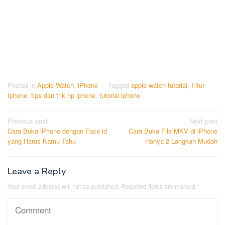
Posted in
Apple Watch
,
iPhone
Tagged
apple watch tutorial
,
Fitur
Iphone
,
tips dan trik hp iphone
,
tutorial iphone
Post
Previous post
Next post
Cara Buka iPhone dengan Face id
Cara Buka File MKV di iPhone
navigation
yang Harus Kamu Tahu
Hanya 2 Langkah Mudah
Leave a Reply
Your email address will not be published.
Required fields are marked
*