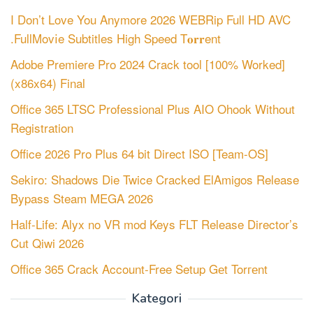
I Don’t Love You Anymore 2026 WEBRip Full HD AVC
.FullMov𝗂e Subtitles High Speed T𝐨𝐫𝐫ent
Adobe Premiere Pro 2024 Crack tool [100% Worked]
(x86x64) Final
Office 365 LTSC Professional Plus AIO Ohook Without
Registration
Office 2026 Pro Plus 64 bit Direct ISO [Team-OS]
Sekiro: Shadows Die Twice Cracked ElAmigos Release
Bypass Steam MEGA 2026
Half-Life: Alyx no VR mod Keys FLT Release Director’s
Cut Qiwi 2026
Office 365 Crack Account-Free Setup Gеt Torгеnt
Kategori