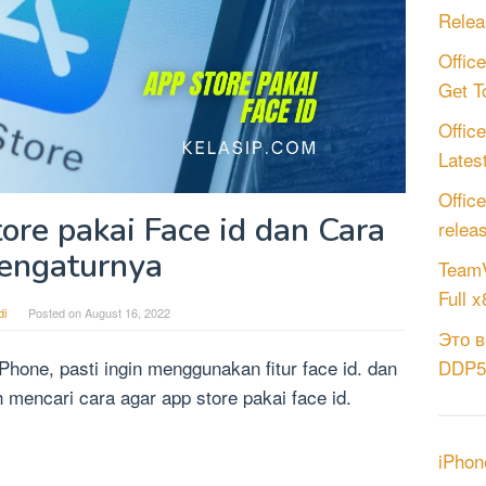
Relea
Offic
Gеt T
Offic
Latest
Offic
ore pakai Face id dan Cara
relea
engaturnya
TeamV
Full 
i
Posted on
August 16, 2022
Это в
hone, pasti ingin menggunakan fitur face id. dan
DDP5.
 mencari cara agar app store pakai face id.
iPhon