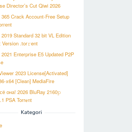
se Director’s Cut Qiwi 2026
e 365 Crack Account-Free Setup
orгеnt
e 2019 Standard 32 bit VL Edition
 Version .tor𝚛ent
e 2021 Enterprise E5 Updated P2P
se
iewer 2023 License[Activated]
x86-x64 [Clean] MediaFire
сё она! 2026 BluRay 2160𝚙
1 PSA Torr𝐞nt
Kategori
e