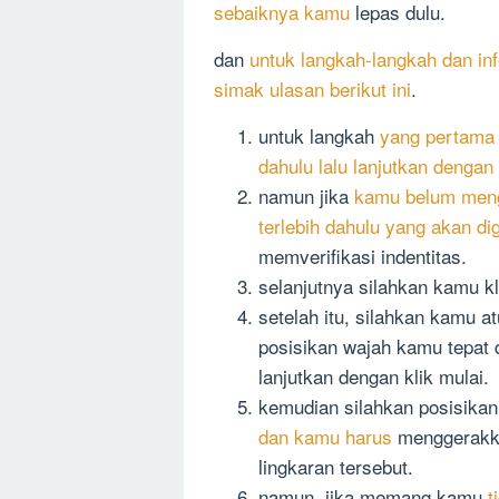
sebaiknya kamu
lepas dulu.
dan
untuk langkah-langkah dan inf
simak ulasan berikut ini
.
untuk langkah
yang pertama 
dahulu lalu lanjutkan dengan
namun jika
kamu belum meng
terlebih dahulu yang akan d
memverifikasi indentitas.
selanjutnya silahkan kamu kl
setelah itu, silahkan kamu a
posisikan wajah kamu tepat 
lanjutkan dengan klik mulai.
kemudian silahkan posisika
dan kamu harus
menggerakka
lingkaran tersebut.
namun, jika memang kamu
t