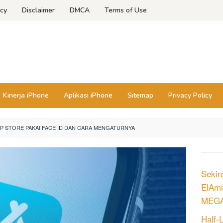
icy
Disclaimer
DMCA
Terms of Use
Kinerja iPhone
Aplikasi iPhone
Sitemap
Privacy Policy
P STORE PAKAI FACE ID DAN CARA MENGATURNYA
Sekir
ElAmi
MEGA
Half-