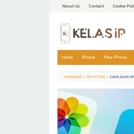
Skip
About Us
Contact
Cookie Pol
to
content
Home
iPhone
Fitur iPhone
HOMEPAGE
/
APP STORE
/
CARA AGAR AP