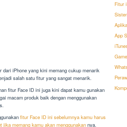
Fitur
Siste
Aplik
App S
iTune
Game
Whats
ur dari iPhone yang kini memang cukup menarik
Peraw
jadi salah satu fitur yang sangat menarik.
Komp
nan fitur Face ID ini juga kini dapat kamu gunakan
agai macam produk baik dengan menggunakan
s.
nggunakan
fitur Face ID ini sebelumnya kamu harus
ebut jika memang kamu akan menggunakan
nya.