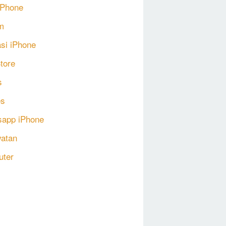
 iPhone
m
asi iPhone
tore
s
s
app iPhone
atan
uter