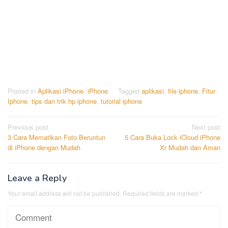
Posted in
Aplikasi iPhone
,
iPhone
Tagged
aplikasi
,
file iphone
,
Fitur
Iphone
,
tips dan trik hp iphone
,
tutorial iphone
Post
Previous post
Next post
3 Cara Mematikan Foto Beruntun
5 Cara Buka Lock iCloud iPhone
navigation
di iPhone dengan Mudah
Xr Mudah dan Aman
Leave a Reply
Your email address will not be published.
Required fields are marked
*