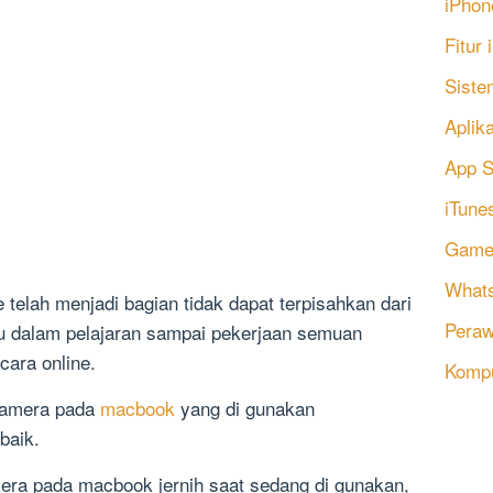
iPhon
Fitur
Siste
Aplik
App S
iTune
Game
Whats
 telah menjadi bagian tidak dapat terpisahkan dari
Peraw
itu dalam pelajaran sampai pekerjaan semuan
cara online.
Komp
 kamera pada
macbook
yang di gunakan
baik.
era pada macbook jernih saat sedang di gunakan,