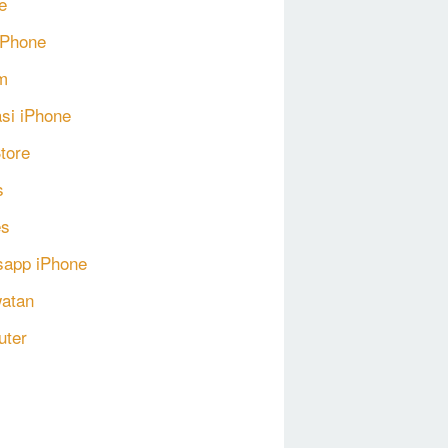
e
 iPhone
m
asi iPhone
tore
s
s
app iPhone
atan
uter