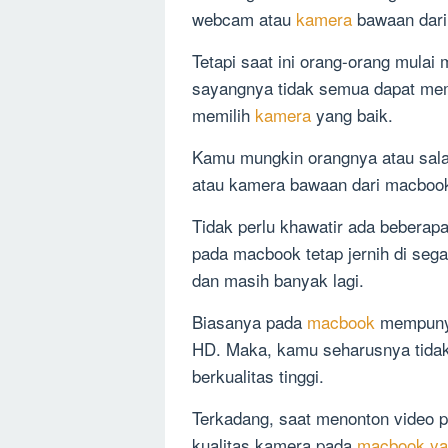
webcam atau
kamera
bawaan dar
Tetapi saat ini orang-orang mula
sayangnya tidak semua dapat me
memilih
kamera
yang baik.
Kamu mungkin orangnya atau sal
atau kamera bawaan dari macboo
Tidak perlu khawatir ada beberap
pada macbook tetap jernih di seg
dan masih banyak lagi.
Biasanya pada
macbook
mempunya
HD. Maka, kamu seharusnya tid
berkualitas tinggi.
Terkadang, saat menonton video 
kualitas kamera pada
macbook ya