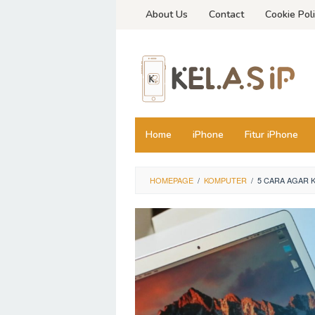
Skip
About Us
Contact
Cookie Pol
to
content
Home
iPhone
Fitur iPhone
HOMEPAGE
/
KOMPUTER
/
5 CARA AGAR 