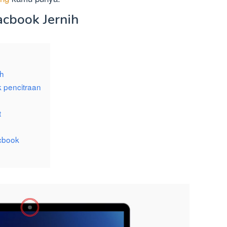
cbook Jernih
ih
 pencitraan
t
cbook