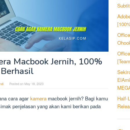
Subtit
Adobe
[100%
Offic
Ohook
Offic
era Macbook Jernih, 100%
[Tea
Berhasil
Sekir
ElAmi
ndi
Posted on
May 18, 2023
MEGA
ana cara agar
kamera
macbook jernih? Bagi kamu
Half-
simak penjelasan yang akan kami berikan pada
Relea