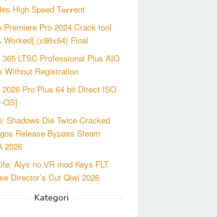
les High Speed T𝐨𝐫𝐫ent
 Premiere Pro 2024 Crack tool
 Worked] (x86x64) Final
e 365 LTSC Professional Plus AIO
 Without Registration
e 2026 Pro Plus 64 bit Direct ISO
m-OS]
o: Shadows Die Twice Cracked
gos Release Bypass Steam
 2026
Life: Alyx no VR mod Keys FLT
se Director’s Cut Qiwi 2026
Kategori