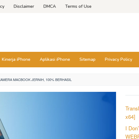
icy
Disclaimer
DMCA
Terms of Use
Kinerja iPhone
Aplikasi iPhone
Sitemap
Privacy Policy
KAMERA MACBOOK JERNIH, 100% BERHASIL
Trans
x64]
I Don
WEBRi