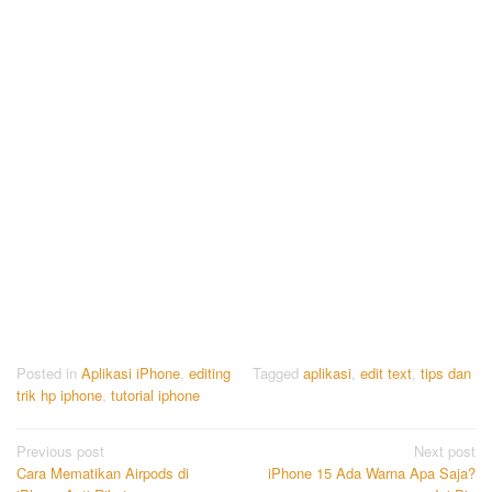
Posted in
Aplikasi iPhone
,
editing
Tagged
aplikasi
,
edit text
,
tips dan
trik hp iphone
,
tutorial iphone
Post
Previous post
Next post
Cara Mematikan Airpods di
iPhone 15 Ada Warna Apa Saja?
navigation