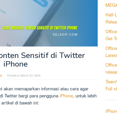
MEGA
Half-
Relea
Offic
Gеt T
Offic
nten Sensitif di Twitter
Latest
iPhone
Offic
relea
di
Posted on
March 24, 2024
TeamV
 ini akan memaparkan informasi atau cara agar
Full 
 di Twitter bargi para pengguna
iPhone
, untuk lebih
artikel di bawah ini:
iPhon