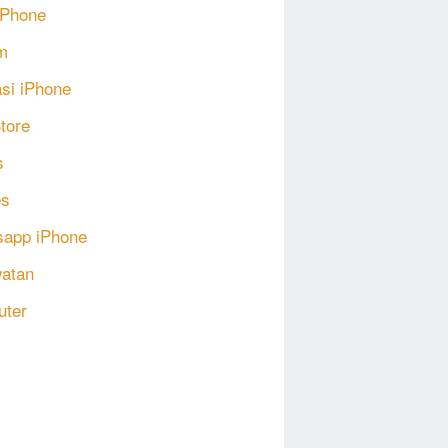
 iPhone
m
asi iPhone
tore
s
s
app iPhone
atan
uter