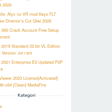
 2026
Life: Alyx no VR mod Keys FLT
se Director’s Cut Qiwi 2026
e 365 Crack Account-Free Setup
orгеnt
e 2019 Standard 32 bit VL Edition
 Version .tor𝚛ent
e 2021 Enterprise E5 Updated P2P
se
iewer 2023 License[Activated]
x86-x64 [Clean] MediaFire
Kategori
e