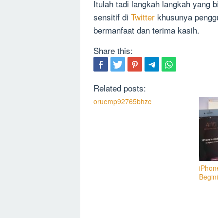
Itulah tadi langkah langkah yang 
sensitif di
Twitter
khusunya penggun
bermanfaat dan terima kasih.
Share this:
Related posts:
oruemp92765bhzc
iPhon
Begin