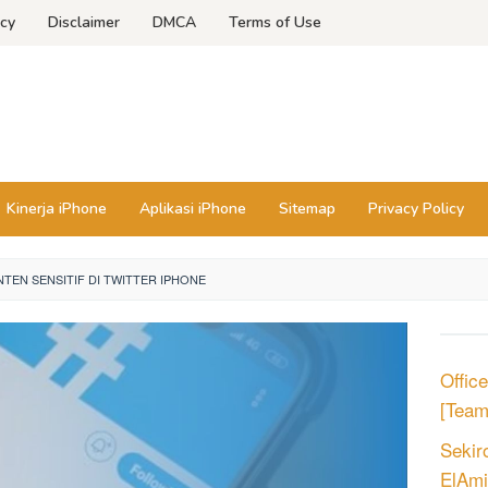
icy
Disclaimer
DMCA
Terms of Use
Kinerja iPhone
Aplikasi iPhone
Sitemap
Privacy Policy
TEN SENSITIF DI TWITTER IPHONE
Offic
[Tea
Sekir
ElAmi