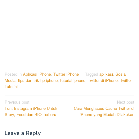
Posted in
Aplikasi iPhone
,
Twitter iPhone
Tagged
aplikasi
,
Sosial
Media
,
tips dan trik hp iphone
,
tutorial iphone
,
Twitter di iPhone
,
Twitter
Tutorial
Post
Previous post
Next post
Font Instagram iPhone Untuk
Cara Menghapus Cache Twitter di
navigation
Story, Feed dan BIO Terbaru
iPhone yang Mudah Dilakukan
Leave a Reply