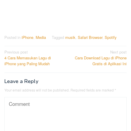
Posted in
iPhone
,
Media
Tagged
musik
,
Safari Browser
,
Spotify
Post
Previous post
Next post
4 Cara Memasukan Lagu di
Cara Download Lagu di iPhone
navigation
iPhone yang Paling Mudah
Gratis di Aplikasi Ini
Leave a Reply
Your email address will not be published.
Required fields are marked
*