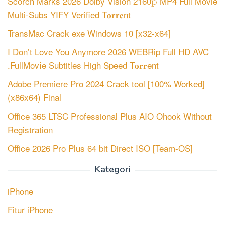
Scorch Marks 2026 Dolby Vision 2160𝚙 MP4 Full Movie
Multi-Subs YIFY Verified T𝐨𝐫𝐫𝐞nt
TransMac Crack exe Windows 10 [x32-x64]
I Don’t Love You Anymore 2026 WEBRip Full HD AVC
.FullMov𝗂e Subtitles High Speed T𝐨𝐫𝐫ent
Adobe Premiere Pro 2024 Crack tool [100% Worked]
(x86x64) Final
Office 365 LTSC Professional Plus AIO Ohook Without
Registration
Office 2026 Pro Plus 64 bit Direct ISO [Team-OS]
Kategori
iPhone
Fitur iPhone