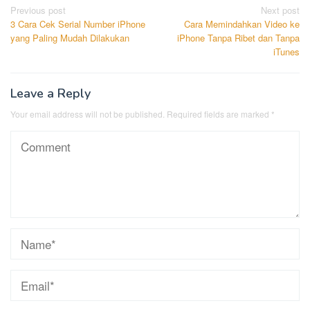
Post
Previous post
Next post
3 Cara Cek Serial Number iPhone
Cara Memindahkan Video ke
navigation
yang Paling Mudah Dilakukan
iPhone Tanpa Ribet dan Tanpa
iTunes
Leave a Reply
Your email address will not be published.
Required fields are marked
*