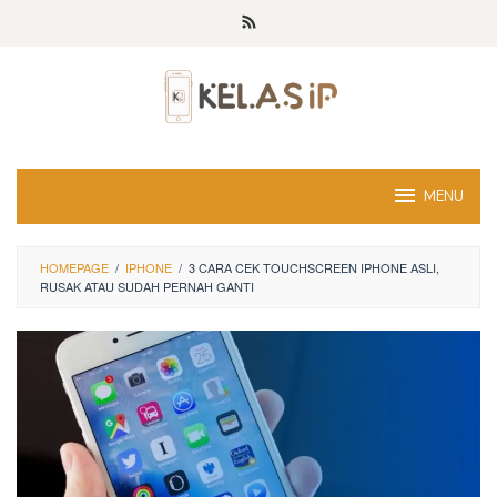
Skip
to
content
MENU
HOMEPAGE
/
IPHONE
/
3 CARA CEK TOUCHSCREEN IPHONE ASLI,
RUSAK ATAU SUDAH PERNAH GANTI