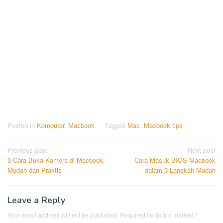
Posted in
Komputer
,
Macbook
Tagged
Mac
,
Macbook tips
Post
Previous post
Next post
3 Cara Buka Kamera di Macbook,
Cara Masuk BIOS Macbook
navigation
Mudah dan Praktis
dalam 3 Langkah Mudah
Leave a Reply
Your email address will not be published.
Required fields are marked
*