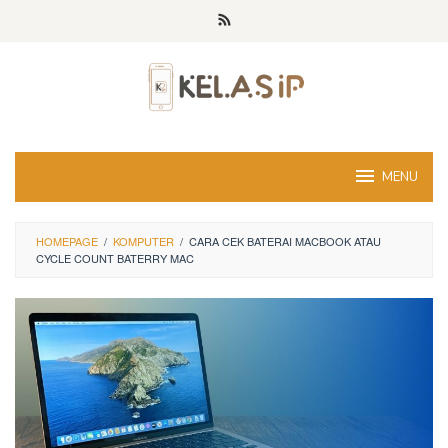
Skip
to
content
MENU
HOMEPAGE
/
KOMPUTER
/
CARA CEK BATERAI MACBOOK ATAU
CYCLE COUNT BATERRY MAC