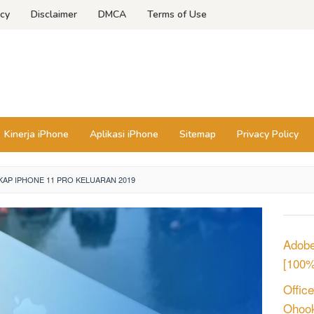
icy
Disclaimer
DMCA
Terms of Use
Kinerja iPhone
Aplikasi iPhone
Sitemap
Privacy Policy
KAP IPHONE 11 PRO KELUARAN 2019
Adobe
[100%
Offic
Ohook