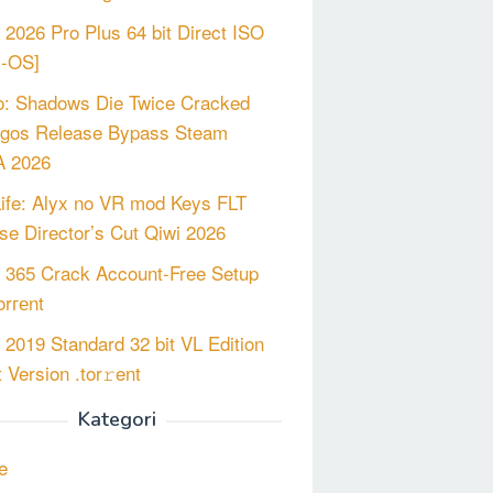
e 2026 Pro Plus 64 bit Direct ISO
m-OS]
o: Shadows Die Twice Cracked
gos Release Bypass Steam
 2026
Life: Alyx no VR mod Keys FLT
se Director’s Cut Qiwi 2026
e 365 Crack Account-Free Setup
orгеnt
e 2019 Standard 32 bit VL Edition
 Version .tor𝚛ent
Kategori
e