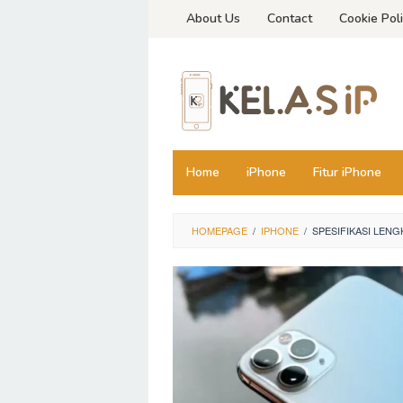
Skip
About Us
Contact
Cookie Pol
to
content
Home
iPhone
Fitur iPhone
HOMEPAGE
/
IPHONE
/
SPESIFIKASI LENG