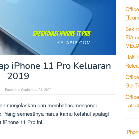
Offic
[Tea
Sekir
ElAmi
MEGA
Half-
kap iPhone 11 Pro Keluaran
Relea
2019
Offic
Gеt T
Posted on
September 21, 2022
Offic
akan menjelaskan dan membahas mengenai
Latest
o. Yang semestinya harus kamu ketahui apalagi
 iPhone 11 Pro ini.
iPhon