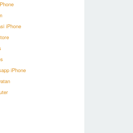
 iPhone
m
asi iPhone
tore
s
s
app iPhone
atan
uter