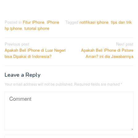
Posted in
Fitur iPhone
,
iPhone
Tagged
notifikasi iphone
,
tips dan trik
hp iphone
,
tutorial iphone
Post
Previous post
Next post
Apakah Beli iPhone di Luar Negeri
Apakah Beli iPhone di Pstore
navigation
bisa Dipakai di Indonesia?
Aman? ini dia Jawabannya
Leave a Reply
Your email address will not be published.
Required fields are marked
*