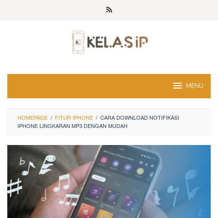
Skip
to
content
MENU
HOMEPAGE
/
FITUR IPHONE
/
CARA DOWNLOAD NOTIFIKASI
IPHONE LINGKARAN MP3 DENGAN MUDAH