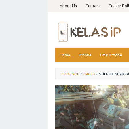
Skip
About Us
Contact
Cookie Pol
to
content
Home
iPhone
Fitur iPhone
HOMEPAGE
/
GAMES
/
5 REKOMENDASI GA