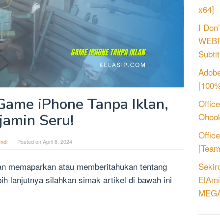
x64]
I Don
WEBRi
Subtit
Adobe
[100%
ame iPhone Tanpa Iklan,
Offic
jamin Seru!
Ohook
Offic
ndi
Posted on
April 8, 2024
[Tea
kan memaparkan atau memberitahukan tentang
Sekir
bih lanjutnya silahkan simak artikel di bawah ini
ElAmi
MEGA