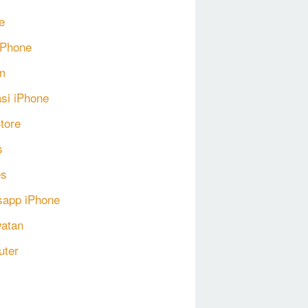
e
 iPhone
m
asi iPhone
tore
s
s
app iPhone
atan
uter