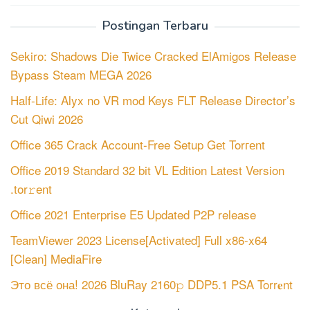
Postingan Terbaru
Sekiro: Shadows Die Twice Cracked ElAmigos Release
Bypass Steam MEGA 2026
Half-Life: Alyx no VR mod Keys FLT Release Director’s
Cut Qiwi 2026
Office 365 Crack Account-Free Setup Gеt Torгеnt
Office 2019 Standard 32 bit VL Edition Latest Version
.tor𝚛ent
Office 2021 Enterprise E5 Updated P2P release
TeamViewer 2023 License[Activated] Full x86-x64
[Clean] MediaFire
Это всё она! 2026 BluRay 2160𝚙 DDP5.1 PSA Torr𝐞nt