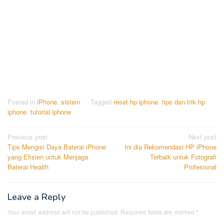
Posted in
iPhone
,
sistem
Tagged
reset hp iphone
,
tips dan trik hp
iphone
,
tutorial iphone
Post
Previous post
Next post
Tips Mengisi Daya Baterai iPhone
Ini dia Rekomendasi HP iPhone
navigation
yang Efisien untuk Menjaga
Terbaik untuk Fotografi
Baterai Health
Profesional
Leave a Reply
Your email address will not be published.
Required fields are marked
*