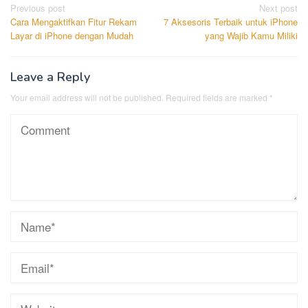
Post
Previous post
Next post
Cara Mengaktifkan Fitur Rekam
7 Aksesoris Terbaik untuk iPhone
navigation
Layar di iPhone dengan Mudah
yang Wajib Kamu Miliki
Leave a Reply
Your email address will not be published.
Required fields are marked
*