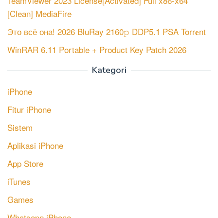
TeamViewer 2023 License[Activated] Full x86-x64
[Clean] MediaFire
Это всё она! 2026 BluRay 2160𝚙 DDP5.1 PSA Torr𝐞nt
WinRAR 6.11 Portable + Product Key Patch 2026
Kategori
iPhone
Fitur iPhone
Sistem
Aplikasi iPhone
App Store
iTunes
Games
Whatsapp iPhone