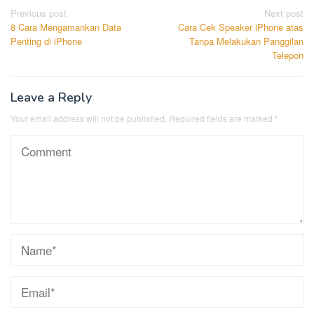
Post
Previous post
Next post
8 Cara Mengamankan Data
Cara Cek Speaker iPhone atas
navigation
Penting di iPhone
Tanpa Melakukan Panggilan
Telepon
Leave a Reply
Your email address will not be published.
Required fields are marked
*