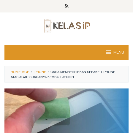
Skip
to
content
MENU
HOMEPAGE
/
IPHONE
/
CARA MEMBERSIHKAN SPEAKER IPHONE
ATAS AGAR SUARANYA KEMBALI JERNIH