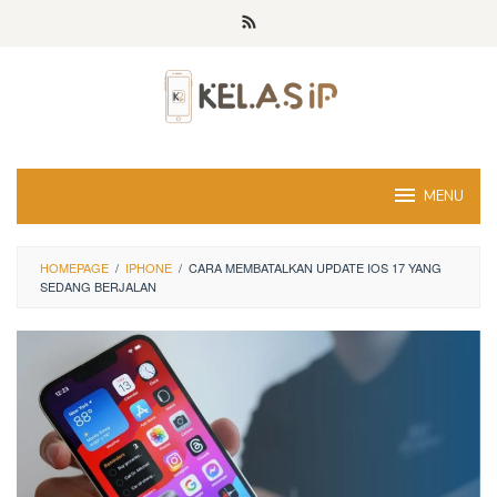
Skip
to
content
MENU
HOMEPAGE
/
IPHONE
/
CARA MEMBATALKAN UPDATE IOS 17 YANG
SEDANG BERJALAN