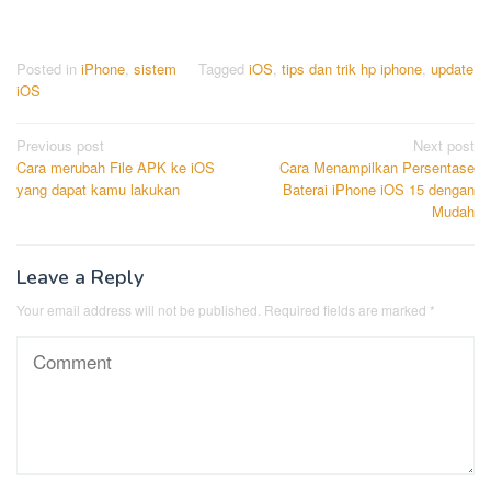
Posted in
iPhone
,
sistem
Tagged
iOS
,
tips dan trik hp iphone
,
update
iOS
Post
Previous post
Next post
Cara merubah File APK ke iOS
Cara Menampilkan Persentase
navigation
yang dapat kamu lakukan
Baterai iPhone iOS 15 dengan
Mudah
Leave a Reply
Your email address will not be published.
Required fields are marked
*