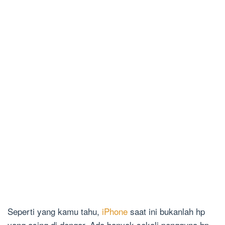
Seperti yang kamu tahu,
iPhone
saat ini bukanlah hp
yang asing di dengar. Ada banyak sekali pengguna hp