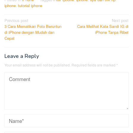
iphone
,
tutorial iphone
Post
Previous post
Next post
3 Cara Mematikan Foto Beruntun
Cara Melihat Kata Sandi IG di
navigation
di iPhone dengan Mudah dan
iPhone Tanpa Ribet
Cepat
Leave a Reply
Your email address will not be published.
Required fields are marked
*