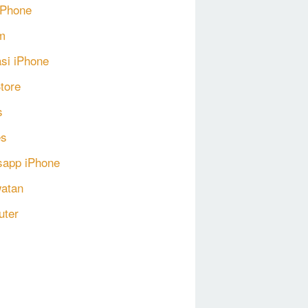
 iPhone
m
asi iPhone
tore
s
s
app iPhone
atan
uter