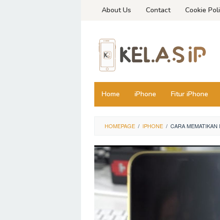
Skip
About Us
Contact
Cookie Pol
to
content
Home
iPhone
Fitur iPhone
HOMEPAGE
/
IPHONE
/
CARA MEMATIKAN 