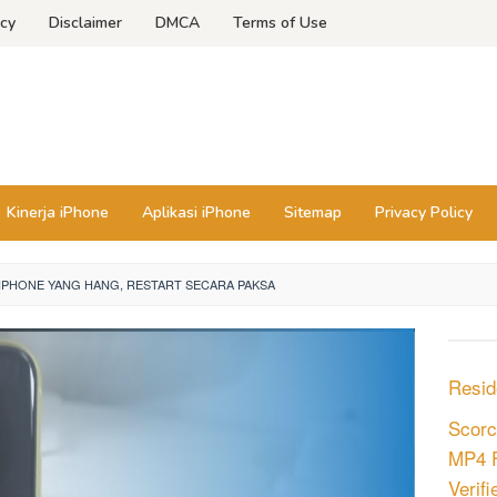
icy
Disclaimer
DMCA
Terms of Use
Kinerja iPhone
Aplikasi iPhone
Sitemap
Privacy Policy
IPHONE YANG HANG, RESTART SECARA PAKSA
Resid
Scorc
MP4 F
Verifie