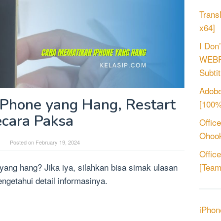
Trans
x64]
I Don
WEBRi
Subtit
Adobe
Phone yang Hang, Restart
[100%
cara Paksa
Offic
Ohook
Posted on
February 19, 2024
Offic
yang hang? Jika iya, silahkan bisa simak ulasan
[Tea
engetahui detail informasinya.
iPhon