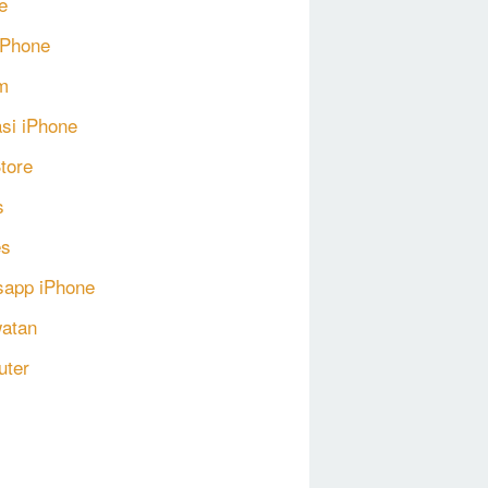
e
 iPhone
m
asi iPhone
tore
s
s
app iPhone
atan
uter