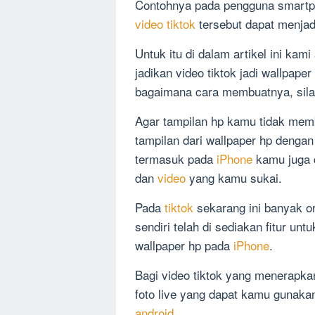
Contohnya pada pengguna smart
video tiktok
tersebut dapat menjad
Untuk itu di dalam artikel ini kam
jadikan video tiktok jadi wallpaper
bagaimana cara membuatnya, silah
Agar tampilan hp kamu tidak me
tampilan dari wallpaper hp deng
termasuk pada
iPhone
kamu juga 
dan
video
yang kamu sukai.
Pada
tiktok
sekarang ini banyak o
sendiri telah di sediakan fitur u
wallpaper hp pada
iPhone
.
Bagi video tiktok yang menerapka
foto live yang dapat kamu gunaka
android
.