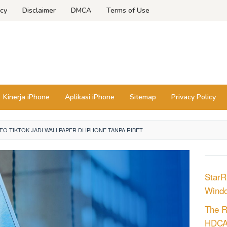
icy
Disclaimer
DMCA
Terms of Use
Kinerja iPhone
Aplikasi iPhone
Sitemap
Privacy Policy
EO TIKTOK JADI WALLPAPER DI IPHONE TANPA RIBET
Star
Windo
The R
HDCAM