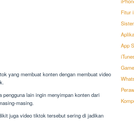
iPhon
Fitur
Siste
Aplik
App S
iTune
Game
ktok yang membuat konten dengan membuat video
Whats
k.
Peraw
 pengguna lain ingin menyimpan konten dari
Komp
 masing-masing.
kit juga video tiktok tersebut sering di jadikan