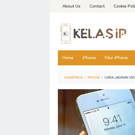
Skip
About Us
Contact
Cookie Pol
to
content
Home
iPhone
Fitur iPhone
HOMEPAGE
/
IPHONE
/
CARA JADIKAN VID