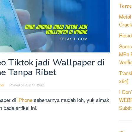
T𝐨𝐫𝐫
Metal
Crack
Resid
Scorc
MP4 F
o Tiktok jadi Wallpaper di
Verifie
ne Tanpa Ribet
Trans
x64]
ndi
Posted on
July 19, 2023
I Don
lpaper di
iPhone
sebenarnya mudah loh, yuk simak
WEBRi
pada artikel ini.
Subtit