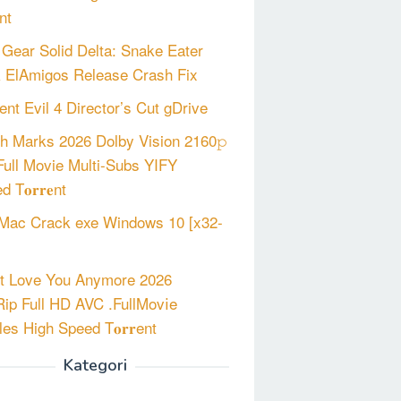
nt
 Gear Solid Delta: Snake Eater
 ElAmigos Release Crash Fix
ent Evil 4 Director’s Cut gDrive
h Marks 2026 Dolby Vision 2160𝚙
ull Movie Multi-Subs YIFY
d T𝐨𝐫𝐫𝐞nt
Mac Crack exe Windows 10 [x32-
’t Love You Anymore 2026
p Full HD AVC .FullMov𝗂e
les High Speed T𝐨𝐫𝐫ent
Kategori