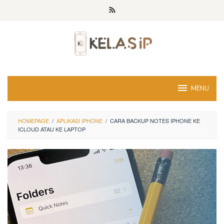
Skip
to
content
MENU
HOMEPAGE
/
APLIKASI IPHONE
/
CARA BACKUP NOTES IPHONE KE
ICLOUD ATAU KE LAPTOP